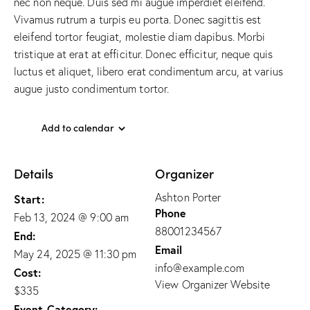
nec non neque. Duis sed mi augue imperdiet eleifend.
Vivamus rutrum a turpis eu porta. Donec sagittis est
eleifend tortor feugiat, molestie diam dapibus. Morbi
tristique at erat at efficitur. Donec efficitur, neque quis
luctus et aliquet, libero erat condimentum arcu, at varius
augue justo condimentum tortor.
Add to calendar
Details
Organizer
Ashton Porter
Start:
Phone
Feb 13, 2024 @ 9:00 am
88001234567
End:
Email
May 24, 2025 @ 11:30 pm
info@example.com
Cost:
View Organizer Website
$335
Event Category: