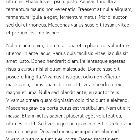
ultricies. Phasellus et ipsum justo. Aenean fringilla a
fermentum mauris non venenatis. Praesent at nulla aliquam,
fermentum ligula a eget, fermentum metus. Morbi auctor
sed dui et rhoncus. Maecenas varius suscipit ipsum, vitae
et pretium est mollis nec.
Nullam arcu enim, dictum at pharetra pharetra, vulputate
ut eros. In ante lacus, varius quis facilisis vitae, iaculis sit
amet justo. Donec hendrerit diam. Pellentesque egestas
risus a cursus nisl aliquam malesuada. Donec suscipit
posuere fringilla. Vivamus tristique, odio non efficitur
malesuada, purus quam dictum elit, vitae hendrerit ex
magna et urna. Nulla sed blandit ante, eu auctor felis.
Vivamus ornare quam dignissim odio tincidunt a eleifend.
Maecenas gravida porta purus est vestibulum. Nam ut elit
massa. Etiam metus sapien, placerat eget volutpat eu,
ultrices id elit. Sed vel neque ac quam molestie scelerisque
nec non neque. Duis sed mi augue imperdiet eleifend.
Vivamus rutrum a turpis eu porta. Donec sagittis est