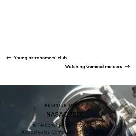
Young astronomers’ club
Watching Geminid meteors
REGISTER TODAY!
NASAC 2026
The National Astronomy STEM &
Astrophysics Competition (NASAC) is a