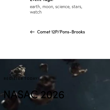
earth
,
moon
,
science
,
stars
,
watch
Comet 12P/Pons-Brooks
REGISTER TODAY!
NASAC 2026