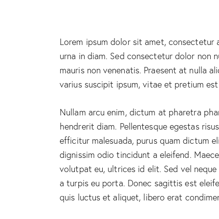
Lorem ipsum dolor sit amet, consectetur ad
urna in diam. Sed consectetur dolor non nu
mauris non venenatis. Praesent at nulla 
varius suscipit ipsum, vitae et pretium est
Nullam arcu enim, dictum at pharetra pharet
hendrerit diam. Pellentesque egestas risus
efficitur malesuada, purus quam dictum eli
dignissim odio tincidunt a eleifend. Maec
volutpat eu, ultrices id elit. Sed vel ne
a turpis eu porta. Donec sagittis est eleif
quis luctus et aliquet, libero erat condim