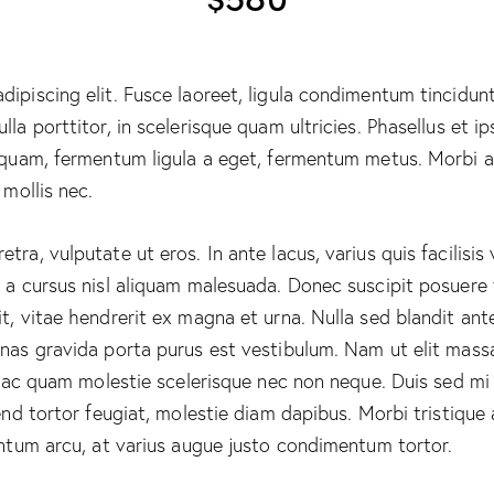
ipiscing elit. Fusce laoreet, ligula condimentum tincidunt,
lla porttitor, in scelerisque quam ultricies. Phasellus et i
aliquam, fermentum ligula a eget, fermentum metus. Morbi 
 mollis nec.
ra, vulputate ut eros. In ante lacus, varius quis facilisis 
 a cursus nisl aliquam malesuada. Donec suscipit posuere f
t, vitae hendrerit ex magna et urna. Nulla sed blandit ant
enas gravida porta purus est vestibulum. Nam ut elit mass
que ac quam molestie scelerisque nec non neque. Duis sed m
end tortor feugiat, molestie diam dapibus. Morbi tristique a
entum arcu, at varius augue justo condimentum tortor.