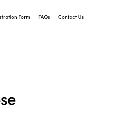
stration Form
FAQs
Contact Us
pse