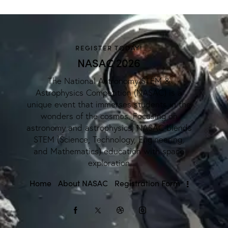
REGISTER TODAY!
NASAC 2026
The National Astronomy STEM &
Astrophysics Competition (NASAC) is a
unique event that immerses students in the
wonders of the cosmos. Focusing on
astronomy and astrophysics, NASAC blends
STEM (Science, Technology, Engineering,
and Mathematics) education with space
exploration
Home
About NASAC
Registration Form