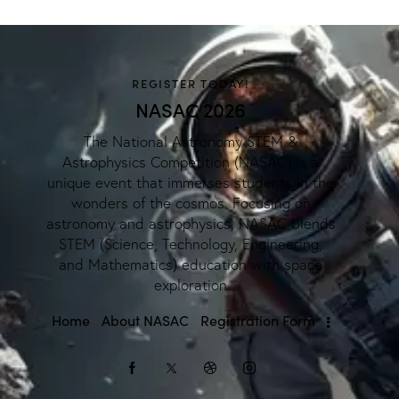
REGISTER TODAY!
NASAC 2026
The National Astronomy STEM &
Astrophysics Competition (NASAC) is a
unique event that immerses students in the
wonders of the cosmos. Focusing on
astronomy and astrophysics, NASAC blends
STEM (Science, Technology, Engineering,
and Mathematics) education with space
exploration
Home
About NASAC
Registration Form