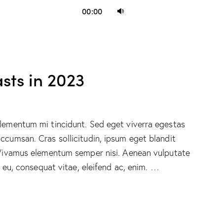
Use
00:00
Up/Down
Arrow
keys
to
sts in 2023
increase
or
decrease
volume.
elementum mi tincidunt. Sed eget viverra egestas
ccumsan. Cras sollicitudin, ipsum eget blandit
. Vivamus elementum semper nisi. Aenean vulputate
or eu, consequat vitae, eleifend ac, enim. …