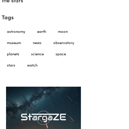
the stars
Tags
astronomy
earth
moon
museum
news
observatory
planets
science
space
stars
watch