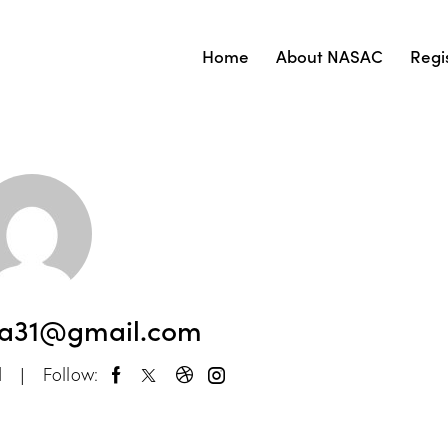
Home
About NASAC
Regi
ha31@gmail.com
d
Follow: