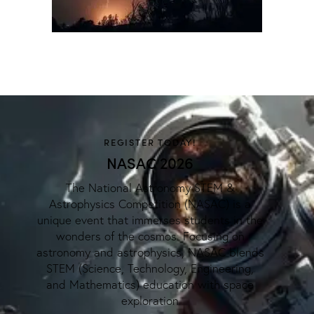
REGISTER TODAY!
NASAC 2026
The National Astronomy STEM &
Astrophysics Competition (NASAC) is a
unique event that immerses students in the
wonders of the cosmos. Focusing on
astronomy and astrophysics, NASAC blends
STEM (Science, Technology, Engineering,
and Mathematics) education with space
exploration