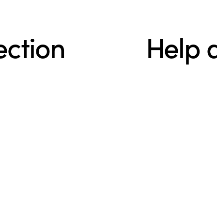
ection
Help 