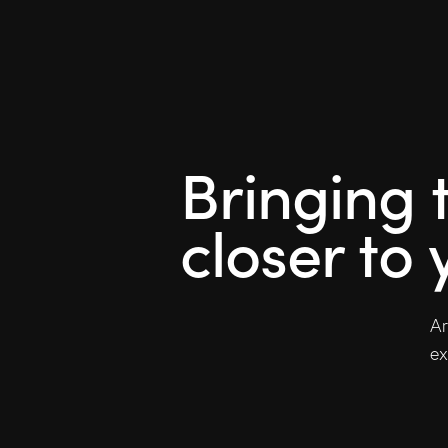
Bringing 
closer to 
Ar
ex