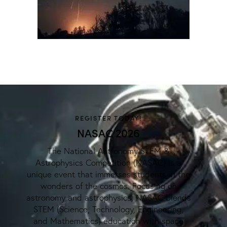
REGISTER TODAY!
NASAC 2026
The National Astronomy STEM &
Astrophysics Competition (NASAC) is a
unique event that immerses students in the
wonders of the cosmos. Focusing on
astronomy and astrophysics, NASAC blends
STEM (Science, Technology, Engineering,
and Mathematics) education with space