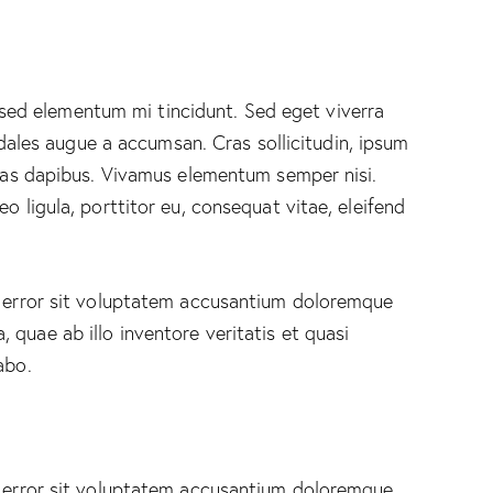
 sed elementum mi tincidunt. Sed eget viverra
dales augue a accumsan. Cras sollicitudin, ipsum
 Cras dapibus. Vivamus elementum semper nisi.
o ligula, porttitor eu, consequat vitae, eleifend
s error sit voluptatem accusantium doloremque
quae ab illo inventore veritatis et quasi
abo.
s error sit voluptatem accusantium doloremque