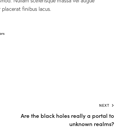
smod. Nullam scelerisque massa vel augue
placerat finibus lacus.
ars
NEXT
Are the black holes really a portal to
unknown realms?