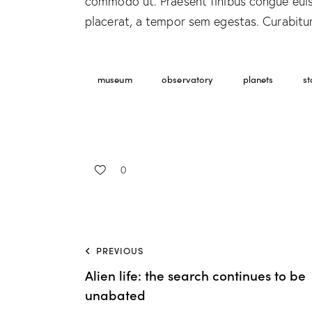
commodo ut. Praesent finibus congue eui
placerat, a tempor sem egestas. Curabitur 
museum
observatory
planets
st
0
PREVIOUS
Alien life: the search continues to be
unabated