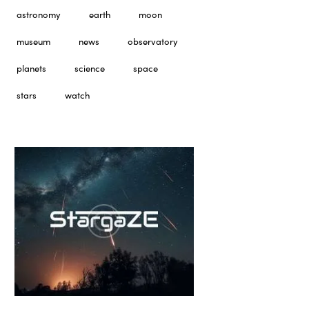
astronomy
earth
moon
museum
news
observatory
planets
science
space
stars
watch