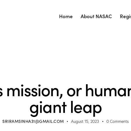
Home
About NASAC
Regi
SCIENCE
 mission, or humani
giant leap
SRIRAMSINHA31@GMAIL.COM
August 15, 2023
0
Comments